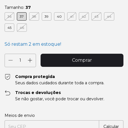
Tamanho:
37
36
37
38
39
40
41
42
43
44
45
46
Só restam
2
em estoque!
Compra protegida
Seus dados cuidados durante toda a compra.
Trocas e devoluções
Se não gostar, você pode trocar ou devolver.
Entregas para o CEP:
Alterar CEP
Meios de envio
Calcular