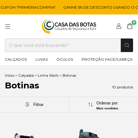
CUPOM "PRIMEIRACOMPRA"
GANHE 5% DE DESCONTO USANDO O C
0
CALÇADOS
LUVAS
ÓCULOS
PROTEÇÃO FACE/CABEÇA
Início
>
Calçados
>
Linha Work
>
Botinas
Botinas
10 produtos
Ordenar por:
Filtrar
Mais vendidos