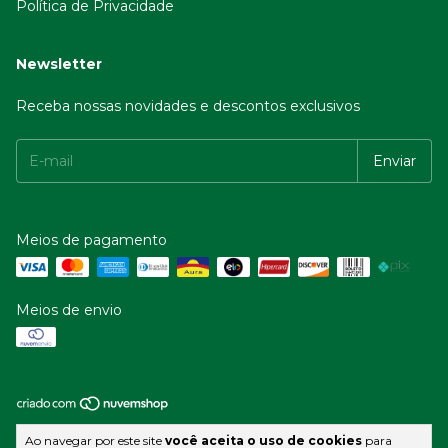
Política de Privacidade
Newsletter
Receba nossas novidades e descontos exclusivos
Meios de pagamento
Meios de envio
Copyright Casa das Botas - Website desenvolvido por @kadugasparotto
Ao navegar por este site
você aceita o uso de cookies
para
- 54493878000135 - 2026. Todos os direitos reservados.